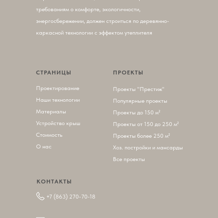
требованиям о комфорте, экологичности,
энергосбережении, должен строиться по деревянно-
каркасной технологии с эффектом утеплителя
СТРАНИЦЫ
ПРОЕКТЫ
Проектирование
П
роекты "Престиж"
Наши технологии
Популярные проекты
Материалы
Проекты до 150 м²
Устройство крыш
Проекты от 150 до 250 м²
Стоимость
Проекты более 250 м²
О нас
Хоз. постройки и мансарды
Все проекты
КОНТАКТЫ
+7 (863) 270-70-18