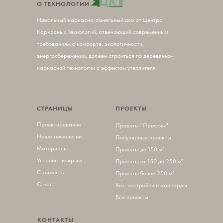
О ТЕХНОЛОГИИ
Идеальный каркасно-панельный дом от Центра
Каркасных Технологий, отвечающий современным
требованиям о комфорте, экологичности,
энергосбережении, должен строиться по деревянно-
каркасной технологии с эффектом утеплителя
СТРАНИЦЫ
ПРОЕКТЫ
Проектирование
П
роекты "Престиж"
Наши технологии
Популярные проекты
Материалы
Проекты до 150 м²
Устройство крыш
Проекты от 150 до 250 м²
Стоимость
Проекты более 250 м²
О нас
Хоз. постройки и мансарды
Все проекты
КОНТАКТЫ