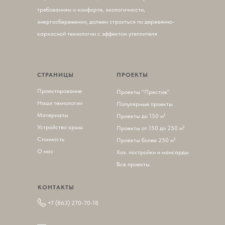
требованиям о комфорте, экологичности,
энергосбережении, должен строиться по деревянно-
каркасной технологии с эффектом утеплителя
СТРАНИЦЫ
ПРОЕКТЫ
Проектирование
П
роекты "Престиж"
Наши технологии
Популярные проекты
Материалы
Проекты до 150 м²
Устройство крыш
Проекты от 150 до 250 м²
Стоимость
Проекты более 250 м²
О нас
Хоз. постройки и мансарды
Все проекты
КОНТАКТЫ
+7 (863) 270-70-18