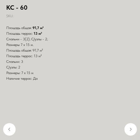
КС - 60
SKU:
Площадь общая:
91,7 м²
Площадь террас:
13 м²
Спальни - 3(2); С/узлы - 2;
Размеры 7 х 15 м.
Площадь общая: 91,7 м²
Площадь террас: 13 м²
Спальни: 3
С/узлы: 2
Размеры: 7 х 15 м
Наличие террас: Да