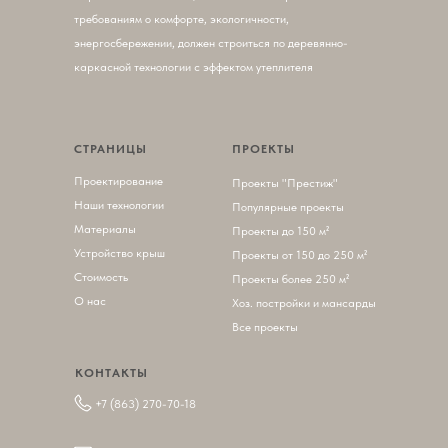
требованиям о комфорте, экологичности,
энергосбережении, должен строиться по деревянно-
каркасной технологии с эффектом утеплителя
СТРАНИЦЫ
ПРОЕКТЫ
Проектирование
П
роекты "Престиж"
Наши технологии
Популярные проекты
Материалы
Проекты до 150 м²
Устройство крыш
Проекты от 150 до 250 м²
Стоимость
Проекты более 250 м²
О нас
Хоз. постройки и мансарды
Все проекты
КОНТАКТЫ
+7 (863) 270-70-18