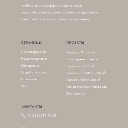
требованиям о комфорте, экологичности,
энергосбережении, должен строиться по деревянно-
каркасной технологии с эффектом утеплителя
СТРАНИЦЫ
ПРОЕКТЫ
Проектирование
П
роекты "Престиж"
Наши технологии
Популярные проекты
Материалы
Проекты до 150 м²
Устройство крыш
Проекты от 150 до 250 м²
Стоимость
Проекты более 250 м²
О нас
Хоз. постройки и мансарды
Все проекты
КОНТАКТЫ
+7 (863) 270-70-18