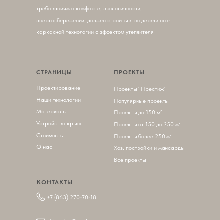
требованиям о комфорте, экологичности,
энергосбережении, должен строиться по деревянно-
каркасной технологии с эффектом утеплителя
СТРАНИЦЫ
ПРОЕКТЫ
Проектирование
П
роекты "Престиж"
Наши технологии
Популярные проекты
Материалы
Проекты до 150 м²
Устройство крыш
Проекты от 150 до 250 м²
Стоимость
Проекты более 250 м²
О нас
Хоз. постройки и мансарды
Все проекты
КОНТАКТЫ
+7 (863) 270-70-18