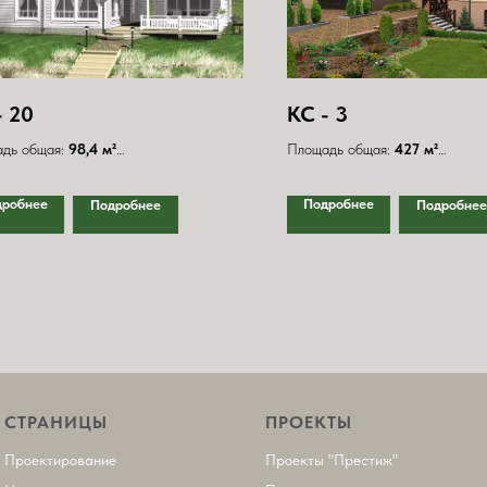
- 20
КС - 3
дь общая:
98,4 м²
Площадь общая:
427 м²
дь террас:
22,6 м²
Площадь террас:
32,5 м²;
и - 2; С/узлы - 2;
Спальни - 4; С/узлы - 4;
дробнее
Подробнее
Подробнее
Подробнее
ры 13 х 10 м.
Размеры 19,5 х 20 м.
СТРАНИЦЫ
ПРОЕКТЫ
Проектирование
П
роекты "Престиж"