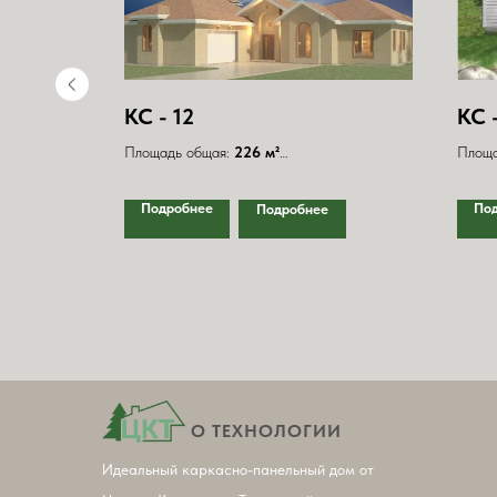
КС - 12
КС 
Площадь общая:
226 м²
Площа
Площадь террас:
18,4 м²
Площа
Спальни - 3; С/узлы - 3;
Спальн
Подробнее
По
Подробнее
Размеры 20 х 20 м.
Разме
О ТЕХНОЛОГИИ
Идеальный каркасно-панельный дом от