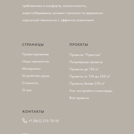
требованиям о комфорте, экологичности,
энергосбережении, должен строиться по деревянно-
каркасной технологии с эффектом утеплителя
СТРАНИЦЫ
ПРОЕКТЫ
Проектирование
П
роекты "Престиж"
Наши технологии
Популярные проекты
Материалы
Проекты до 150 м²
Устройство крыш
Проекты от 150 до 250 м²
Стоимость
Проекты более 250 м²
О нас
Хоз. постройки и мансарды
Все проекты
КОНТАКТЫ
+7 (863) 270-70-18