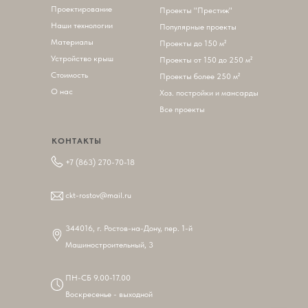
Проектирование
П
роекты "Престиж"
Наши технологии
Популярные проекты
Материалы
Проекты до 150 м²
Устройство крыш
Проекты от 150 до 250 м²
Стоимость
Проекты более 250 м²
О нас
Хоз. постройки и мансарды
Все проекты
КОНТАКТЫ
+7 (863) 270-70-18
ckt-rostov@mail.ru
344016, г. Ростов-на-Дону, пер. 1-й
Машиностроительный, 3
ПН-СБ 9.00-17.00
Воскресенье - выходной